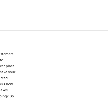
ustomers.
to
best place
 make your
urced
mers how
makes
pping? Do